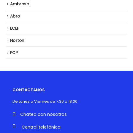
Ambrosol
Abro
ECEF
Norton
PCP
CONTÁCTANOS
De Lunes a Viernes de 7:30 a 18:00
Chatea con nosotros
Central telefónica: