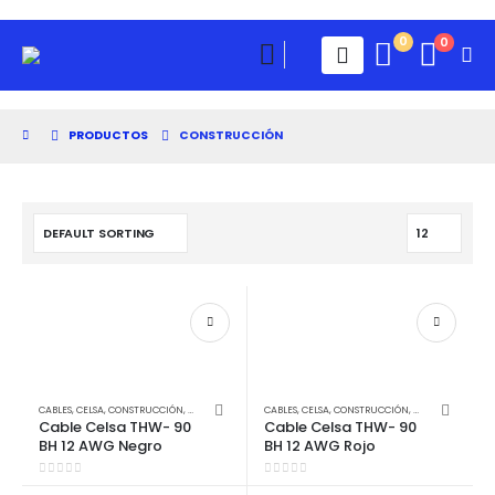
0
0
PRODUCTOS
CONSTRUCCIÓN
CABLES
,
CELSA
,
CONSTRUCCIÓN
,
ELECTRICIDAD
CABLES
,
CELSA
,
CONSTRUCCIÓN
,
ELECTRICIDAD
Cable Celsa THW- 90
Cable Celsa THW- 90
BH 12 AWG Negro
BH 12 AWG Rojo
0
out of 5
0
out of 5