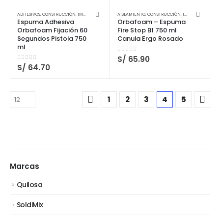
ADHESIVOS
,
CONSTRUCCIÓN
,
IMPERMEABILIZANTES SELLADORES Y PEGAMENTOS
AISLAMIENTO
,
CONSTRUCCIÓN
,
,
IMPERMEABILIZANTES SELLADORES Y PEGAMENTOS
QUILOSA
,
QUILOSA
Espuma Adhesiva
Orbafoam – Espuma
Orbafoam Fijación 60
Fire Stop B1 750 ml
Segundos Pistola 750
Canula Ergo Rosado
ml
0
out of 5
S/
65.90
0
out of 5
S/
64.70
1
2
3
4
5
Marcas
Quilosa
SoldiMix