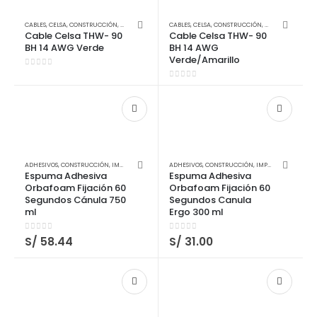
CABLES
,
CELSA
,
CONSTRUCCIÓN
,
ELECTRICIDAD
CABLES
,
CELSA
,
CONSTRUCCIÓN
,
ELECTRICIDAD
Cable Celsa THW- 90
Cable Celsa THW- 90
BH 14 AWG Verde
BH 14 AWG
Verde/Amarillo
0
out of 5
0
out of 5
ADHESIVOS
,
CONSTRUCCIÓN
,
IMPERMEABILIZANTES SELLADORES Y PEGAMENTOS
ADHESIVOS
,
CONSTRUCCIÓN
,
IMPERMEABILIZANTES SELLADORES Y PEGAMENTOS
,
QUILOSA
,
QUILOSA
Espuma Adhesiva
Espuma Adhesiva
Orbafoam Fijación 60
Orbafoam Fijación 60
Segundos Cánula 750
Segundos Canula
ml
Ergo 300 ml
0
out of 5
0
out of 5
S/
58.44
S/
31.00