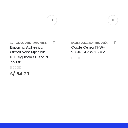
ADHESIVOS
,
CONSTRUCCIÓN
,
IMPERMEABILIZANTES SELLADORES Y PEGAMENTOS
CABLES
,
CELSA
,
CONSTRUCCIÓN
,
QUILOSA
,
ELECTRICIDAD
,
QUILOSA
Espuma Adhesiva
Cable Celsa THW-
Orbafoam Fijación
90 BH 14 AWG Rojo
60 Segundos Pistola
750 ml
0
out of 5
0
out of 5
S/
64.70