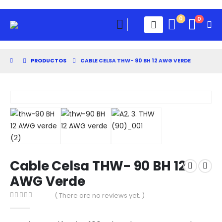
0
0
PRODUCTOS
CABLE CELSA THW- 90 BH 12 AWG VERDE
Cable Celsa THW- 90 BH 12
AWG Verde
( There are no reviews yet. )
0
out of 5