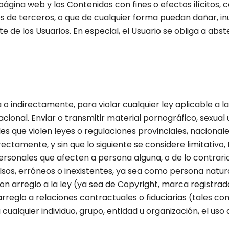
a página web y los Contenidos con fines o efectos ilícitos,
s de terceros, o que de cualquier forma puedan dañar, inu
te de los Usuarios. En especial, el Usuario se obliga a abs
 o indirectamente, para violar cualquier ley aplicable a la
nacional. Enviar o transmitir material pornográfico, sexual
es que violen leyes o regulaciones provinciales, nacionale
ectamente, y sin que lo siguiente se considere limitativo,
personales que afecten a persona alguna, o de lo contrari
sos, erróneos o inexistentes, ya sea como persona natural 
on arreglo a la ley (ya sea de Copyright, marca registrad
reglo a relaciones contractuales o fiduciarias (tales co
cualquier individuo, grupo, entidad u organización, el uso