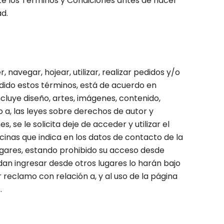
te los Términos y Condiciones antes de hacer
ad.
navegar, hojear, utilizar, realizar pedidos y/o
ndido estos términos, está de acuerdo en
ncluye diseño, artes, imágenes, contenido,
o a, las leyes sobre derechos de autor y
 se le solicita deje de acceder y utilizar el
inas que indica en los datos de contacto de la
lugares, estando prohibido su acceso desde
idan ingresar desde otros lugares lo harán bajo
er reclamo con relación a, y al uso de la página
.