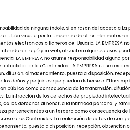
bilidad de ninguna índole, si en razón del acceso a La 
 por algún virus, o por la presencia de otros elementos e
ntos electrónicos o ficheros del Usuario. LA EMPRESA no g
contenida en La página web, al cual en algunos casos pue
cuencia, LA EMPRESA no asume responsabilidad alguna por
 y actualidad de los Contenidos. LA EMPRESA no se responsa
n, difusión, almacenamiento, puesta a disposición, recepc
 los daños y perjuicios que puedan deberse a: El incumpli
 público como consecuencia de la transmisión, difusión
. La infracción de los derechos de propiedad intelectual e
de los derechos al honor, a la intimidad personal y famili
eza pertenecientes a un tercero como consecuencia de la
cceso a los Contenidos. La realización de actos de compet
acenamiento, puesta a disposición, recepción, obtención 