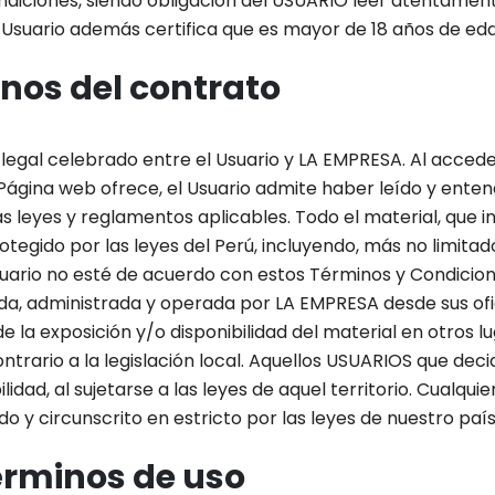
ondiciones, siendo obligación del USUARIO leer atentamen
 el Usuario además certifica que es mayor de 18 años de ed
nos del contrato
legal celebrado entre el Usuario y LA EMPRESA. Al acceder, 
la Página web ofrece, el Usuario admite haber leído y ente
s leyes y reglamentos aplicables. Todo el material, que i
tegido por las leyes del Perú, incluyendo, más no limitad
uario no esté de acuerdo con estos Términos y Condiciones,
da, administrada y operada por LA EMPRESA desde sus ofic
 la exposición y/o disponibilidad del material en otros 
ontrario a la legislación local. Aquellos USUARIOS que dec
ilidad, al sujetarse a las leyes de aquel territorio. Cualqui
do y circunscrito en estricto por las leyes de nuestro país
érminos de uso