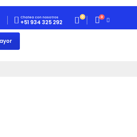
0
Chatea con nosotros
0
+51 934 325 292
Mayor