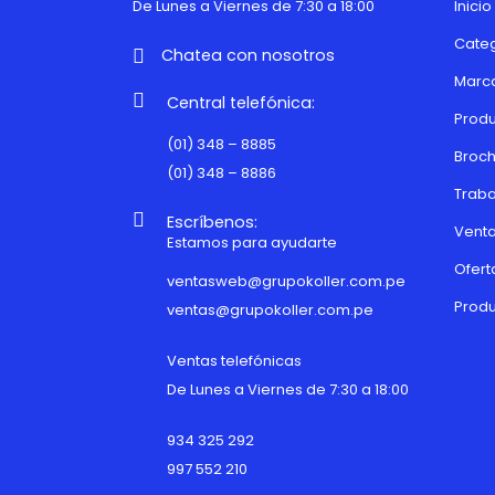
De Lunes a Viernes de 7:30 a 18:00
Inicio
Categ
Chatea con nosotros
Marc
Central telefónica:
Produ
(01) 348 – 8885
Broch
(01) 348 – 8886
Traba
Escríbenos:
Venta
Estamos para ayudarte
Ofert
ventasweb@grupokoller.com.pe
Produ
ventas@grupokoller.com.pe
Ventas telefónicas
De Lunes a Viernes de 7:30 a 18:00
934 325 292
997 552 210