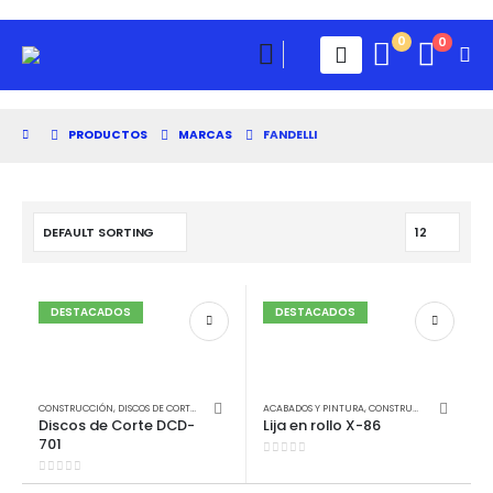
0
0
PRODUCTOS
MARCAS
FANDELLI
DESTACADOS
DESTACADOS
CONSTRUCCIÓN
,
DISCOS DE CORTE
,
DISCOS DE CORTE
ACABADOS Y PINTURA
,
FANDELLI
,
OTROS
,
CONSTRUCCIÓN
,
FANDELLI
Discos de Corte DCD-
Lija en rollo X-86
701
0
out of 5
0
out of 5