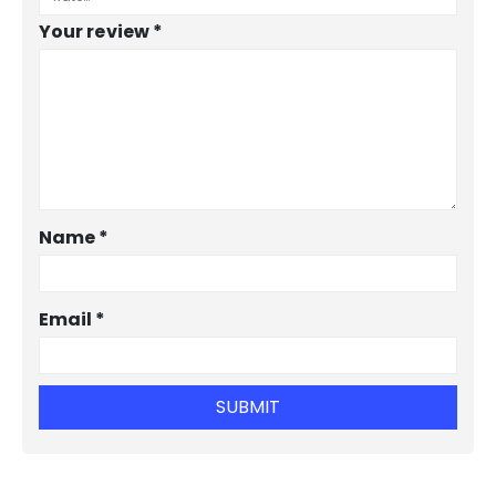
Your review
*
Name
*
Email
*