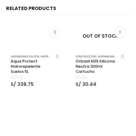
RELATED PRODUCTS
OUT OF STOCK
IMPERMEABILIZACIÓN
,
IMPERMEABILIZANTES
,
IMPERMEABILIZANTES SELLADORES Y PEGAMENTOS
CONSTRUCCIÓN
,
IMPERMEABILIZANTES SELLADORES Y PEGAMENTOS
,
Aqua Protect
Orbasil N39 Silicona
Hidrorepelente
Neutra 300ml
Suelos 5L
Cartucho
0
out of 5
0
out of 5
S/
338.75
S/
30.44